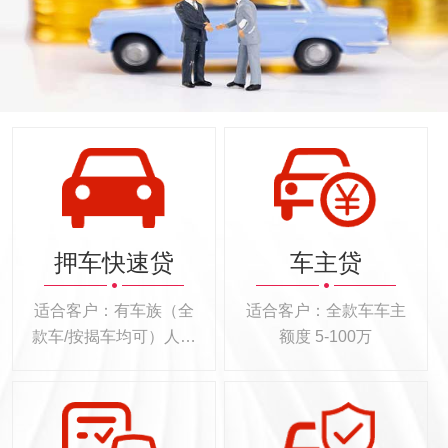
押车快速贷
车主贷
适合客户：有车族（全
适合客户：全款车车主
款车/按揭车均可）人士
额度 5-100万
额度 3-50万