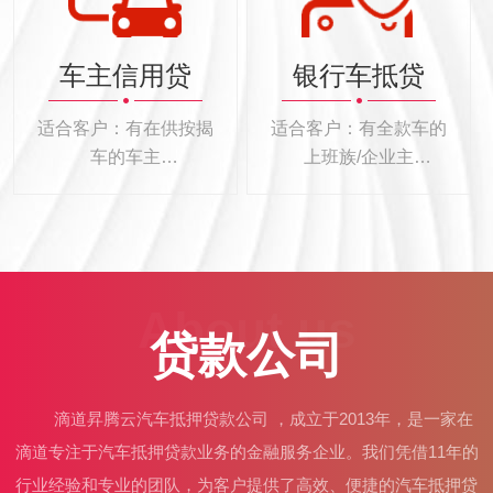
车主信用贷
银行车抵贷
适合客户：有在供按揭
适合客户：有全款车的
车的车主
上班族/企业主
额度 3-30万
额度 3-100万
About us
贷款公司
滴道昇腾云汽车抵押贷款公司 ，成立于2013年，是一家在
滴道专注于汽车抵押贷款业务的金融服务企业。我们凭借11年的
行业经验和专业的团队，为客户提供了高效、便捷的汽车抵押贷