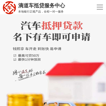
滴道车抵贷服务中心
本地银行正规产品，全程一对一服务