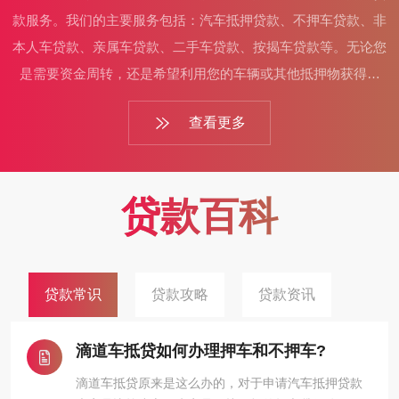
款服务。我们的主要服务包括：汽车抵押贷款、不押车贷款、非
本人车贷款、亲属车贷款、二手车贷款、按揭车贷款等。无论您
是需要资金周转，还是希望利用您的车辆或其他抵押物获得贷
款，我们都能为您提供合适的解决方案。作为行业内的佼佼者，
查看更多
我们的优势在于：利率低于同行3-5个点，让客户享受到更优惠
的贷款利率。自有充足资金，放款速度快，满足客户紧急资金需
求。额度高，根据客户抵押物的价值，提供较高的贷款额度。合
贷款百科
作全国多家银行金融机构，为客户提供更多样化的贷款产品选
择。我们的团队由一群富有经验、专业素质高的金融人才组成...
贷款常识
贷款攻略
贷款资讯
滴道车抵贷如何办理押车和不押车?
滴道车抵贷原来是这么办的，对于申请汽车抵押贷款