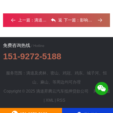
上一篇：
滴道汽车抵押贷款和汽车消费贷款有什么区别 ...‌
返
下一篇：
影响汽车抵押贷款额度的因素有哪些?‌
回列表
免费咨询热线
/ Hotline
151-9272-5188
服务范围：滴道及
虎林
、
密山
、
鸡冠
、
鸡东
、
城子河
、
恒
山
、
麻山
、等周边均可办理
Copyright © 2025 滴道昇腾云汽车抵押贷款公司
网站地图
|
XML
|
RSS