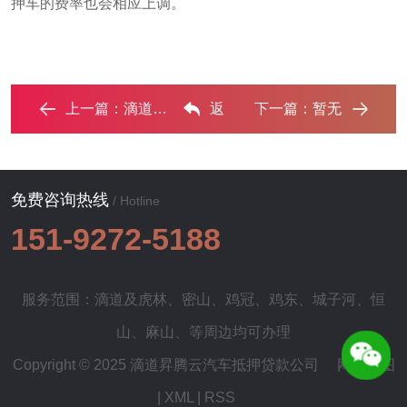
押车的费率也会相应上调。
上一篇：
滴道押车贷款有哪些问题需要了解清楚? ...‌
返
下一篇：
暂无
回列表
免费咨询热线
/ Hotline
151-9272-5188
服务范围：滴道及
虎林
、
密山
、
鸡冠
、
鸡东
、
城子河
、
恒
山
、
麻山
、等周边均可办理
Copyright © 2025 滴道昇腾云汽车抵押贷款公司
网站地图
|
XML
|
RSS