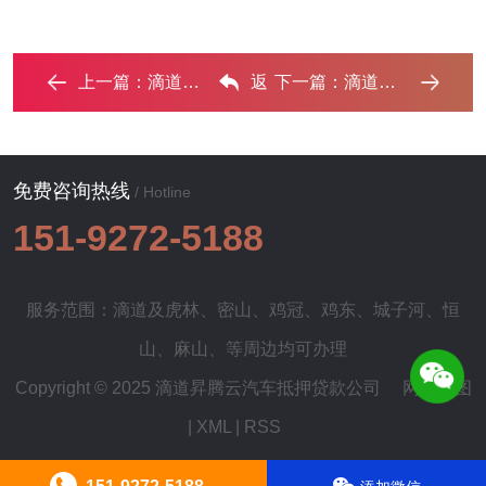
上一篇：
滴道车辆抵押贷款什么情况会被认定为是违规? ...‌
返
下一篇：
滴道汽车抵押贷款通过率高‌
回列表
免费咨询热线
/ Hotline
151-9272-5188
服务范围：滴道及
虎林
、
密山
、
鸡冠
、
鸡东
、
城子河
、
恒
山
、
麻山
、等周边均可办理
Copyright © 2025 滴道昇腾云汽车抵押贷款公司
网站地图
|
XML
|
RSS