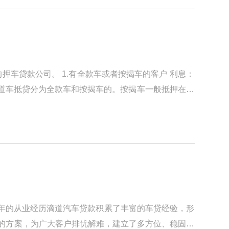
车贷款公司。 1.有全款车或者按揭车的客户 利息：
元】 滴道车抵贷分为全款车和按揭车的。按揭车一般抵押在或
年的从业经历滴道汽车贷款积累了丰富的车贷经验，形
合的方案，为广大客户排忧解难，建立了多方位、稳固的