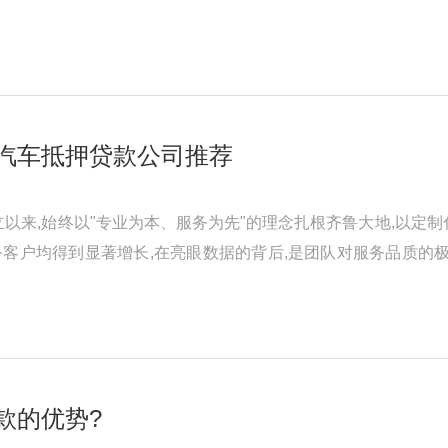
客户之间的纽带和桥梁， ...
汽车抵押贷款公司推荐
成立以来,始终以"专业为本、服务为先"的理念扎根齐鲁大地,以
客户均得到显著增长,在亮眼数据的背后,是团队对服务品质的
以下是一些广泛认可的汽车 ...
款的优势?