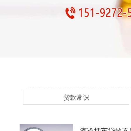
贷款常识
滴道押车贷款不