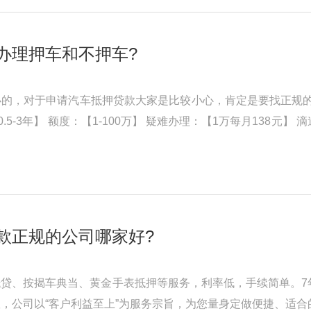
办理押车和不押车?
的，对于申请汽车抵押贷款大家是比较小心，肯定是要找正规的押
0.5-3年】 额度：【1-100万】 疑难办理：【1万每月138
汽车抵押贷款一定要选择 ...
款正规的公司哪家好?
贷、按揭车典当、黄金手表抵押等服务，利率低，手续简单。7
，公司以“客户利益至上”为服务宗旨，为您量身定做便捷、适