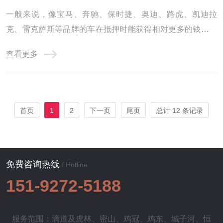
一般来说，像宝马、奔驰、保时捷、奥迪、路虎、凯迪拉
克、雷克萨斯等品牌的车在抵押时能获得相对更多的钱。这
是因为这些品牌的车辆在市场上具有较高的认可度和保值
查看更多
率。豪华车型、高级车型，比如奔驰 S 级、宝马 7 系等，由
于其本身的高端定位和配置，抵押价值往往更高，能贷到的
钱也就更多。车辆的车况对抵押金额影响也很大 ...
首页
1
2
下一页
尾页
总计 12 条记录
免费咨询热线
/ Hotline
151-9272-5188
服务范围：滴道及
虎林
、
密山
、
鸡冠
、
鸡东
、
城子河
、
恒