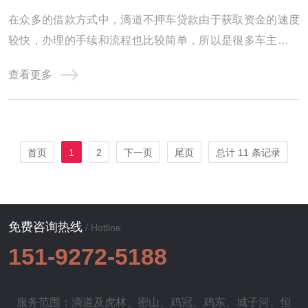
在众多的借款方式中，滴道不押车贷款由于获取资金的速度
较快，办理的手续和流程也比较简单，所以是很多车主朋友
会选择的一种借款方式。那么，滴道不押车贷款怎么贷呢?
查看更多
滴道不押车哪里可以办理呢?滴道不押车贷款怎么办理?车子
抵押现在有两种主要的办理方式，无论是选择押车借款还是
不押车借款，都各有其优缺点。想要做出明智 ...
首页
1
2
下一页
尾页
总计 11 条记录
免费咨询热线
/ Hotline
151-9272-5188
服务范围：滴道及
虎林
、
密山
、
鸡冠
、
鸡东
、
城子河
、
恒